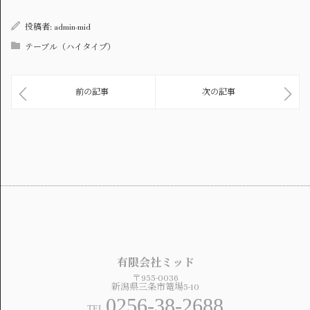
投稿者:
admin-mid
テーブル（ハイタイプ）
前の記事
次の記事
有限会社ミッド
〒955-0036
新潟県三条市篭場5-10
0256-38-2688
TEL.