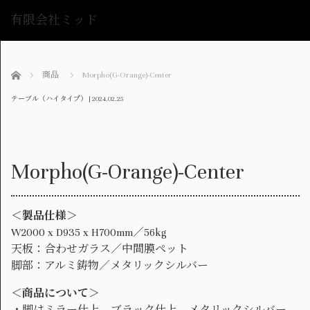
有限会社ミッド
me
ホーム
商品
Morpho(G-Orange)-Center
テーブル（ハイタイプ）
|
2024.02.25
Morpho(G-Orange)-Center
＜製品仕様＞
W2000 x D935 x H700mm／56kg
天板：合わせガラス／中間膜ペット
脚部：アルミ鋳物／メタリックシルバー
＜商品について＞